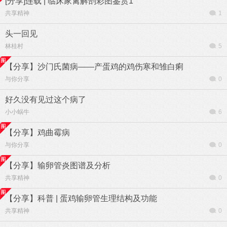
[分享]连载 | 临床家禽解剖彩图鉴赏1
共享精神
1
头一回见
林桂村
5
【分享】沙门氏菌病——产蛋鸡的鸡伤寒和雏白痢
与你分享
0
好久没有见过这个病了
小小蜗牛
6
【分享】鸡曲霉病
与你分享
0
【分享】输卵管炎图谱及分析
共享精神
0
【分享】科普 | 蛋鸡输卵管生理结构及功能
共享精神
0