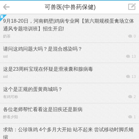
可兽医(中兽药保健)
9月18-20日，河南鹤壁|鸡病专业网【第六期规模蛋禽场立体
通风专题培训班】招生开启!
奶茶
0
请问这鸡问题大吗？是混合感染吗？
xxl
13
这是23周科宝现在怀疑是滑液囊和腺病毒
xxl
13
这个是正规的蛋黄商城吗？
有鸡可称
2
各位老师帮忙看看这是旧疾还是新病
醉看夕阳
1
求助：公珍珠鸡 4个多月大开始 站不起来 尝试移动时脚爪蜷
缩