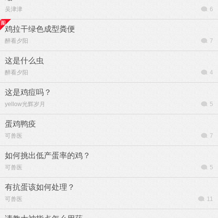
吴津津
6
鸡拉干绿色成型粪便
醉看夕阳
7
这是什么虫
醉看夕阳
4
这是鸡痘吗？
yellow光辉岁月
5
蛋鸡鸭疫
可兽医
7
如何挑出低产蛋率的鸡？
可兽医
5
有抗蛋该如何处理？
可兽医
11