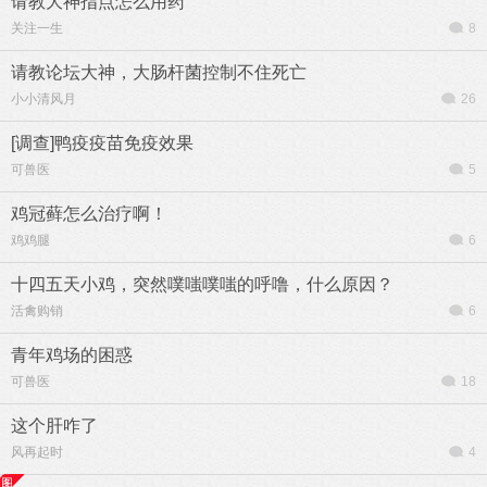
请教大神指点怎么用药
关注一生
8
请教论坛大神，大肠杆菌控制不住死亡
小小清风月
26
[调查]鸭疫疫苗免疫效果
可兽医
5
鸡冠藓怎么治疗啊！
鸡鸡腿
6
十四五天小鸡，突然噗嗤噗嗤的呼噜，什么原因？
活禽购销
6
青年鸡场的困惑
可兽医
18
这个肝咋了
风再起时
4