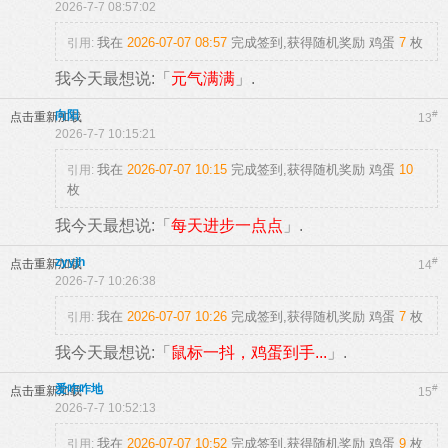
2026-7-7 08:57:02
我在
2026-07-07 08:57
完成签到,获得随机奖励
鸡蛋
7
枚
引用:
我今天最想说:「
元气满满
」.
向阳
#
点击重新加载
13
2026-7-7 10:15:21
我在
2026-07-07 10:15
完成签到,获得随机奖励
鸡蛋
10
引用:
枚
我今天最想说:「
每天进步一点点
」.
zyyjh
#
点击重新加载
14
2026-7-7 10:26:38
我在
2026-07-07 10:26
完成签到,获得随机奖励
鸡蛋
7
枚
引用:
我今天最想说:「
鼠标一抖，鸡蛋到手...
」.
爱咋咋地
#
点击重新加载
15
2026-7-7 10:52:13
我在
2026-07-07 10:52
完成签到,获得随机奖励
鸡蛋
9
枚
引用: