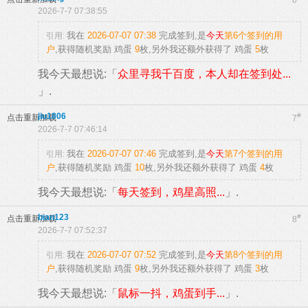
6
2026-7-7 07:38:55
我在
2026-07-07 07:38
完成签到,是
今天
第6个签到的用
引用:
户
,获得随机奖励
鸡蛋
9
枚
,另外我还额外获得了
鸡蛋
5
枚
我今天最想说:「
众里寻我千百度，本人却在签到处...
」.
jiu1806
#
点击重新加载
7
2026-7-7 07:46:14
我在
2026-07-07 07:46
完成签到,是
今天
第7个签到的用
引用:
户
,获得随机奖励
鸡蛋
10
枚
,另外我还额外获得了
鸡蛋
4
枚
我今天最想说:「
每天签到，鸡星高照...
」.
bian123
#
点击重新加载
8
2026-7-7 07:52:37
我在
2026-07-07 07:52
完成签到,是
今天
第8个签到的用
引用:
户
,获得随机奖励
鸡蛋
9
枚
,另外我还额外获得了
鸡蛋
3
枚
我今天最想说:「
鼠标一抖，鸡蛋到手...
」.