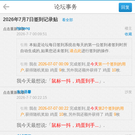
论坛事务
回复
2026年7月7日签到记录贴
看全部
hjzhang
楼主
点击重新加载
2026-7-7 00:09:51
收藏
本贴是论坛每日签到系统在每天的第一位签到者签到时所
引用:
自动生成的,如果您还未签到,
请点此
进行签到的操作.
我在
2026-07-07 00:09
完成签到,是
今天
第一个签到的用
引用:
户
,获得随机奖励
鸡蛋
9
枚
,另外我还额外获得了
鸡蛋
10
枚.
我今天最想说:「
鼠标一抖，鸡蛋到手...
」.
东方语馨
沙发
点击重新加载
2026-7-7 00:22:15
我在
2026-07-07 00:22
完成签到,是
今天
第2个签到的用
引用:
户
,获得随机奖励
鸡蛋
10
枚
,另外我还额外获得了
鸡蛋
9
枚
我今天最想说:「
鼠标一抖，鸡蛋到手...
」.