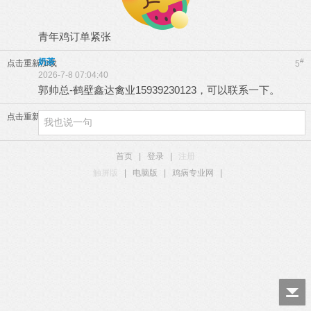
青年鸡订单紧张
奶茶
#
点击重新加载
5
2026-7-8 07:04:40
郭帅总-鹤壁鑫达禽业15939230123，可以联系一下。
点击重新加载
首页
|
登录
|
注册
触屏版
|
电脑版
|
鸡病专业网
|