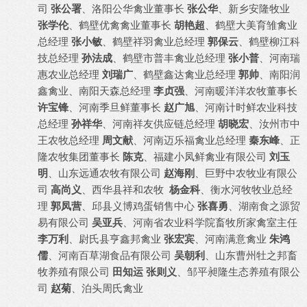
司
张公署
、洛阳公华禽业董事长
张公华
、新乡安隆牧业
张学伦
、鹤壁优禽禽业董事长
胡艳超
、鹤壁大美育雏禽业
总经理
张小敏
、鹤壁祥羽禽业总经理
郭保云
、鹤壁柳江科
技总经理
孙法成
、鹤壁市普丰禽业总经理
张小普
、河南瑞
惠农业总经理
刘瑞广
、鹤壁鑫达禽业总经理
郭帅
、南阳润
鑫禽业、南阳天森总经理
李贞强
、河南暖洋洋农牧董事长
许宝锋
、河南季旦鲜董事长
赵广旭
、河南计时鲜农业科技
总经理
孙祥华
、河南祥友供应链总经理
胡晓宏
、汝州市中
王农牧总经理
周文献
、河南迈乐福禽业总经理
秦东峰
、正
隆农牧集团董事长
陈克
、福建小凤鲜禽业有限公司
刘玉
明
、山东远通农牧有限公司
赵海刚
、巨野中农牧业有限公
司
高尚义
、西华县祥和农牧
杨金科
、衡水河牧牧业总经
理
郭凤营
、邱县义博鸡蛋销售中心
张喜勇
、湖南食之源贸
易有限公司
吴亚兵
、河南省农业科学院畜牧所家禽室主任
李万利
、尉氏县亨鑫邦禽业
张宏宾
、河南满意禽业
朱鸿
儒
、河南百草湖食品有限公司
吴朝利
、山东曹州牡之邦畜
牧养殖有限公司
田知运 张则义
、邹平昶隆生态养殖有限公
司
赵菊
、泊头周氏禽业