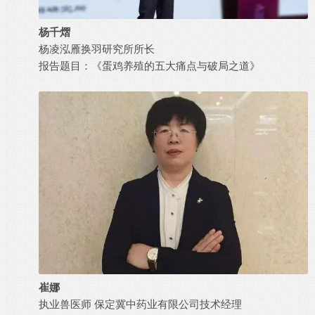
杨千熠
杨凌泓雁换羽研究所所长
报告题目：《蛋鸡养殖的五大痛点与破局之道》
崔娜
执业兽医师 保定冀中药业有限公司技术经理