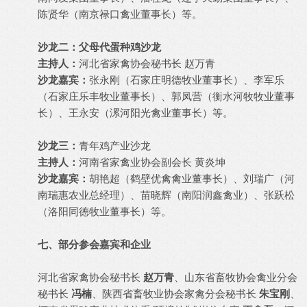
陈贤华（南京禄口禽业董事长）等。
沙龙二：父母代蛋种鸡沙龙
主持人：
河北省家禽协会秘书长 赵万青
沙龙嘉宾：
张永刚（石家庄明德牧业董事长）、李军乐
（石家庄乐丰牧业董事长）、郭凤营（衡水河牧牧业董事
长）、王永安（漯河阳光禽业董事长）等。
沙龙三：
青年鸡产业沙龙
主持人：
河南省家禽业协会副会长 黄炎坤
沙龙嘉宾：
胡艳超（鹤壁优禽禽业董事长）、刘瑞广（河
南瑞惠农业总经理）、苗晓辉（南阳润鑫禽业）、张跃松
（洛阳同德牧业董事长）等。
七、部分参会嘉宾和企业
河北省家禽协会秘书长
赵万青
、山东省畜牧协会禽业分会
秘书长
冯楠
、陕西省畜牧业协会家禽分会秘书长
朱宝刚
、