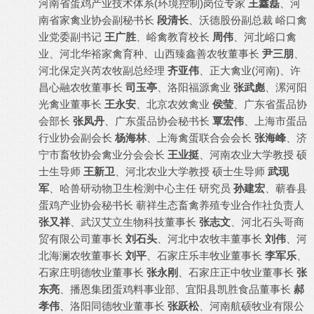
河南省蛋鸡产业技术体系(环境控制)岗位专家
王鑫磊
、河
南省家禽业协会副秘书长
段清长
、沃德股份副总裁 峪口禽
业党委副书记
王广胜
、峪禽教育校长
周伟
、河北峪口禽
业、河北华裕家禽育种、山西臻鑫善农牧董事长
尹三朋
、
河北保定兴芮农牧副总经理
齐亚伟
、正大禽业(河南)、许
昌心融农牧董事长
司玉亭
、洛阳福源禽业
张武彪
、漯河阳
光禽业董事长
王永安
、北京农效禽业
侯莹
、广东省蛋品协
会部长
张凤丹
、广东蛋品协会秘书长
覃宏伟
、上海市蛋品
行业协会副会长
杨海林
、上海禽蛋联合会会长
张海峰
、济
宁市畜牧协会禽业分会会长
王业挺
、河南农业大学教授 硕
士生导师
王新卫
、河北农业大学教授 硕士生导师
武现
军
、哈兽研动物卫生检测中心主任 研究员
孙建宏
、蕲春县
蛋鸡产业协会秘书长 蕲祥生态畜禽养殖专业合作社负责人
张又祥
、武汉艾立生物科技董事长
张志文
、河北石头哥商
贸有限公司董事长
刘石头
、河北中农牧丰董事长
刘伟
、河
北海澜农牧董事长
刘平
、石家庄乐丰牧业董事长
李军乐
、
石家庄明德牧业董事长
张永刚
、石家庄正中牧业董事长
张
东亮
、播恩集团蛋鸡料事业部、宜阳县凯胜食品董事长
郝
孝伟
、洛阳同德牧业董事长
张跃松
、河南航硕牧业有限公