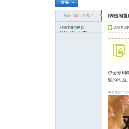
鸡
»
›
[养殖闲置
查看:
5302
|
回复:
0
鸡病专业网网友
鸡病专业
144.52.164.x:59086
病
鸡舍专用
道的地面。
鸡舍专用电动
专