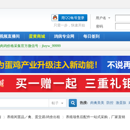
用户名
只需一步，快速开始
密码
视频直播间
蛋黄商城
鸡病专业网
每日签到
肉鸡价格采集官方微信号：jbzyw_99999
热搜:
肉禽美美
防控
激蛋肽
帖子
搜
情
养殖闲置品／禽、蛋交易/鸡舍出租
养殖场售后配件一站式采购，厂家直销