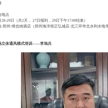
网
与地点
28-29日（共2天， 27日报到，29日下午17:00结束）
南·郑州·维也纳酒店（郑州海洋馆正弘城店·北三环华北水利水电
场立体通风模式培训——李旭兵