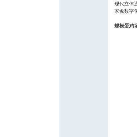
现代立体
家禽数字
规模蛋鸡