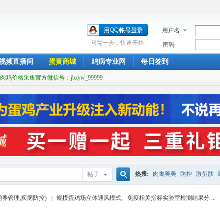
用户名
只需一步，快速开始
密码
视频直播间
蛋黄商城
鸡病专业网
每日签到
肉鸡价格采集官方微信号：jbzyw_99999
热搜:
肉禽美美
防控
激蛋肽
帖子
搜
饲养管理,疾病防控)
规模蛋鸡场立体通风模式、免疫相关指标实验室检测结果分 ...