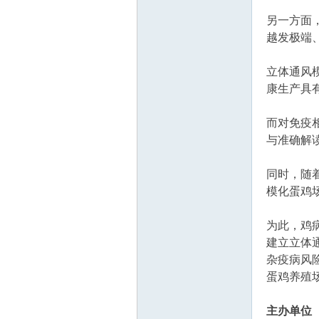
另一方面
越发极端
立体通风
康生产具
论
而对免疫
与准确解
同时，随
模化蛋鸡
为此，鸡
建立立体
坛
杂疫病风
蛋鸡养殖
主办单位