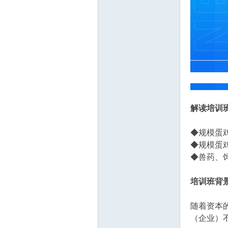
业
解读培训
◆规模蛋
◆规模蛋
◆兽药、
培训班背
网
随着资本
（企业）