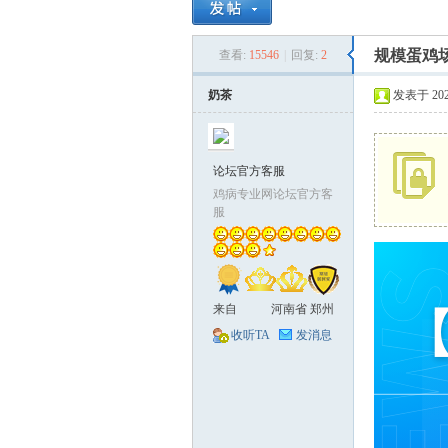
鸡
»
›
›
规模蛋鸡
查看:
15546
|
回复:
2
奶茶
发表于 2024-
论坛官方客服
鸡病专业网论坛官方客
服
病
来自
河南省 郑州
市
收听TA
发消息
专