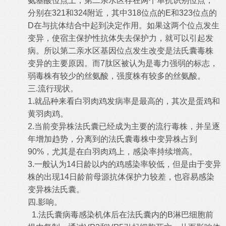
氨基酸位点上，第二亲水区存在两个单抗识别位点，
分别在
321
和
324
附近，其中
318
位点的
E
和
323
位点的
D
在与抗体结合中起到决定作用。如果这两个位点发生
变异，使宿主保护性抗体失去保护力，就可以引起发
病。所以第二亲水区基因位点发生改变是法氏囊毒株
变异的主要原因。而
7
肽区被认为是毒力强弱的标志，
弱毒株有较少的丝氨酸，强度株有较多的丝氨酸。
三
.
流行现状。
1.
就品种来看白羽肉鸡发病率是最高的，其次是蛋鸡和
黄羽肉鸡。
2.
当前变异株法氏囊已经成为主要的流行毒株，并呈逐
年增加趋势，分离到的法氏囊毒株中变异株占到
90%
，尤其是在白羽肉鸡上，感染率持续增高。
3.
一般认为
14
日龄以内的鸡感染率较低，但是由于变异
株的出现
14
日龄前母源抗体保护力较差，也容易感染
变异株法氏囊。
四
.
影响。
1.
法氏囊病毒感染机体后在法氏囊内的
B
淋巴细胞前