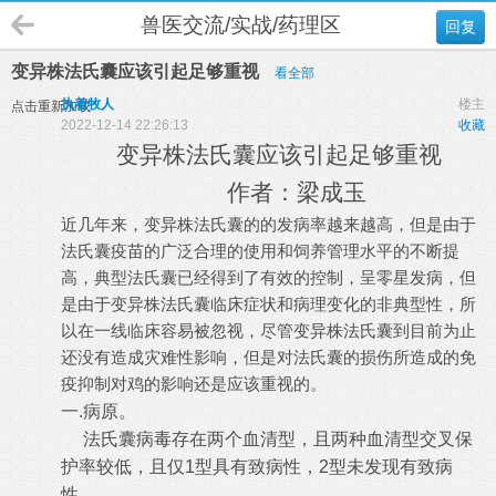
兽医交流/实战/药理区
回复
变异株法氏囊应该引起足够重视
看全部
执着牧人
楼主
点击重新加载
2022-12-14 22:26:13
收藏
变异株法氏囊应该引起足够重视
作者：梁成玉
近几年来，变异株法氏囊的的发病率越来越高，但是由于
法氏囊疫苗的广泛合理的使用和饲养管理水平的不断提
高，典型法氏囊已经得到了有效的控制，呈零星发病，但
是由于变异株法氏囊临床症状和病理变化的非典型性，所
以在一线临床容易被忽视，尽管变异株法氏囊到目前为止
还没有造成灾难性影响，但是对法氏囊的损伤所造成的免
疫抑制对鸡的影响还是应该重视的。
一
.
病原。
法氏囊病毒存在两个血清型，且两种血清型交叉保
护率较低，且仅
1
型具有致病性，
2
型未发现有致病
性。