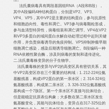
法氏囊病毒具有两段基因组
RNA
（
A
段和
B
段），
其中
A
段编码
4
种结构蛋白，分别是
VP2
、
VP3
、
VP4
、
VP5
，其中
VP2
是主要的结构蛋白，参与抗原性
和细胞趋向性、毒性和凋亡。
VP3
参与病毒颗粒形成，
参与血清型特异性，病毒组装和凋亡调节。
VP4
在
VP2
和
VP3
多蛋白的域间蛋白水解自动处理过程中起到关键
作用，并负责病毒诱导的免疫抑制。
VP5
抑制肿瘤早期
细胞凋亡感染，感染后期诱导细胞凋亡。
B
段编码一种
RNA
依赖性聚合酶，涉及到病毒的复制和遗传进化。
二
.
法氏囊毒株变异的分子生物学。
法氏囊毒株的变异与
VP2
的高变区具有密切关系，其
中
VP2
高变区存在三个重要的结构域：
1. 212-224
位氨
基酸残基，构成
VP2
蛋白的第一亲水区；
2. 314-324
位
氨基酸残基，构成第二亲水区，
3. 326-332
位氨基酸残
基构成一个
7
肽区。第一个亲水区不直接与抗体结合，
但是能稳定抗原表位构象；大多数在第二亲水区发生
氨基酸变化，其能与抗体结合，变异点在
317-325
位的