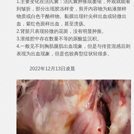
1.
主要变化在法氏囊：法氏囊肿胀或萎缩，外观就能看
到皱折，部分出现胶冻样变，剪开内容物为粘液脓样
物质或白色干酪样物。黏膜出现针尖样出血或轻微出
血，紫红色斑样出血，甚至溃疡。
2.
肾脏只表现轻微的花斑，没有明显肿胀。
3.
泄殖腔中存在数量不等的尿酸盐沉积。
4.
一般见不到胸肌腿肌出血现象，但是与传贫混感后则
表现为出血现象，但是也较典型症状轻很多。
2022
年
12
月
13
日凌晨