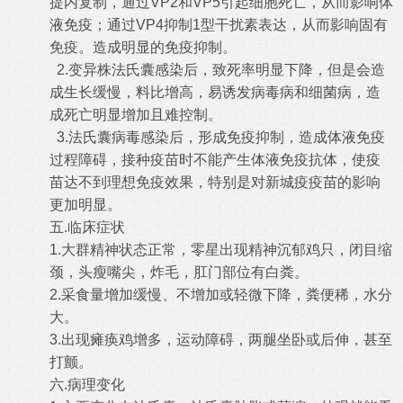
提内复制，通过
VP2
和
VP5
引起细胞死亡，从而影响体
液免疫；通过
VP4
抑制
1
型干扰素表达，从而影响固有
免疫。造成明显的免疫抑制。
2.
变异株法氏囊感染后，致死率明显下降，但是会造
成生长缓慢，料比增高，易诱发病毒病和细菌病，造
成死亡明显增加且难控制。
3.
法氏囊病毒感染后，形成免疫抑制，造成体液免疫
过程障碍，接种疫苗时不能产生体液免疫抗体，使疫
苗达不到理想免疫效果，特别是对新城疫疫苗的影响
更加明显。
五
.
临床症状
1.
大群精神状态正常，零星出现精神沉郁鸡只，闭目缩
颈，头瘦嘴尖，炸毛，肛门部位有白粪。
2.
采食量增加缓慢、不增加或轻微下降，粪便稀，水分
大。
3.
出现瘫痪鸡增多，运动障碍，两腿坐卧或后伸，甚至
打颤。
六
.
病理变化