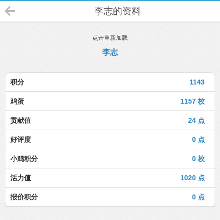
李志的资料
点击重新加载
李志
积分
1143
鸡蛋
1157 枚
贡献值
24 点
好评度
0 点
小鸡积分
0 枚
活力值
1020 点
报价积分
0 点